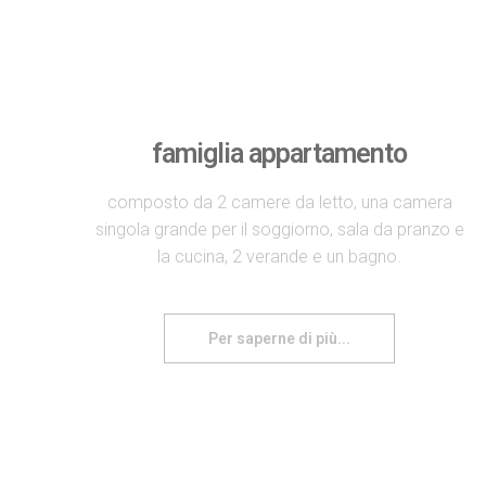
famiglia appartamento
composto da 2 camere da letto, una camera
singola grande per il soggiorno, sala da pranzo e
la cucina, 2 verande e un bagno.
Per saperne di più...